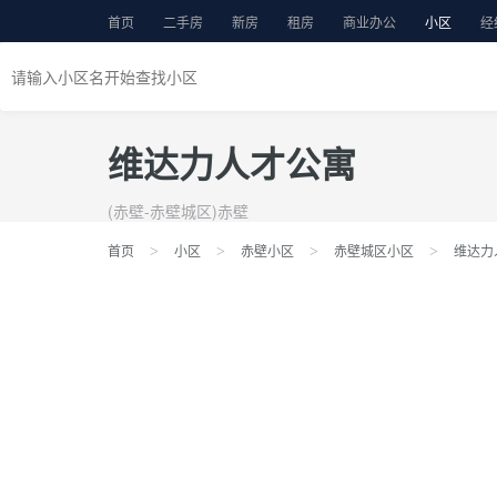
首页
二手房
新房
租房
商业办公
小区
经
维达力人才公寓
(赤壁-赤壁城区)赤壁
首页
小区
赤壁小区
赤壁城区小区
维达力
>
>
>
>