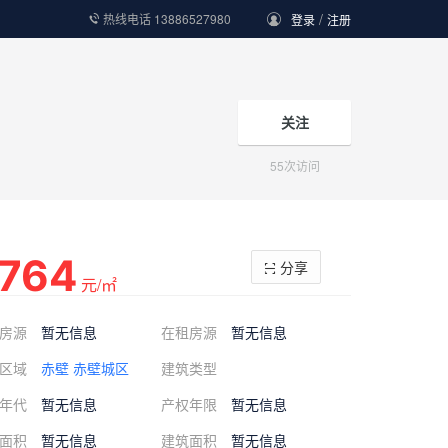
/
热线电话 13886527980
登录
注册
关注
55
次访问
764
分享
元/㎡
房源
暂无信息
在租房源
暂无信息
区域
赤壁
赤壁城区
建筑类型
年代
暂无信息
产权年限
暂无信息
面积
暂无信息
建筑面积
暂无信息