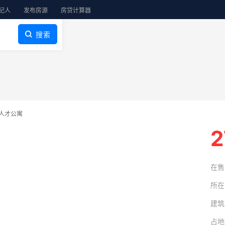
纪人
发布房源
房贷计算器
搜索
人才公寓
2
在售
所在
建筑
占地