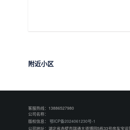
附近小区
客服热线：13886527980
公司名称：
版权信息：
鄂ICP备2024061230号-1
公司地址：湖北省赤壁市瑞通大道博园5栋33号房车宝运