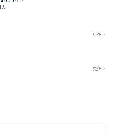
3006397167
聊天
更多
>
更多
>