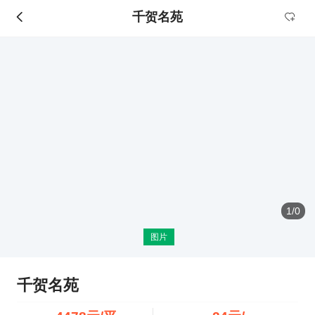
千贺名苑
1
/
0
图片
千贺名苑