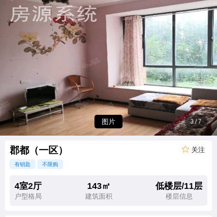
图片
3
/
7
郡都（一区）
关注
有钥匙
不限购
4室2厅
143㎡
低楼层/11层
户型格局
建筑面积
楼层信息