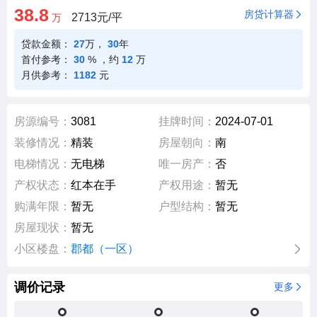
38.8
房贷计算器
2713元/平
万
贷款金额：
27
万，
30
年
首付参考：
30
%
，约
12
万
月供参考：
1182
元
房源编号：
3081
挂牌时间：
2024-07-01
装修情况：
精装
房屋朝向：
南
电梯情况：
无电梯
唯一房产：
否
产权状态：
红本在手
产权用途：
暂无
购满年限：
暂无
户型结构：
暂无
房屋现状：
暂无
小区楼盘：
郡都（一区）
调价记录
更多