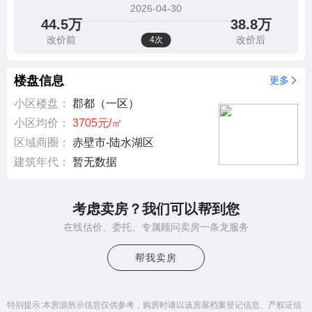
2026-04-30
44.5万
38.8万
改价前
改价后
4次
楼盘信息
更多
小区楼盘：
郡都（一区）
小区均价：
3705元/㎡
区域商圈：
赤壁市-陆水湖区
建筑年代：
暂无数据
考虑卖房？我们可以帮到您
在线估价、委托、专属顾问卖房一条龙服务
帮我卖房
特别提示:本房源所示信息仅供参考，购房时请以该房屋档案登记信息、产权证信