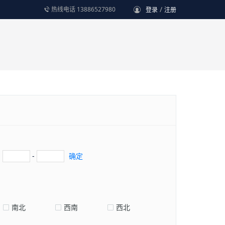
/
热线电话 13886527980
登录
注册
-
确定
南北
西南
西北