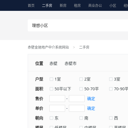
首页
二手房
新房
租房
商业办公
小区
经
赤壁金驰地产中介系统网站
二手房
>
位置
赤壁
赤壁市
户型
1室
2室
3室
面积
50平以下
50-70平
70-90
售价
-
确定
单价
-
确定
朝向
东
南
西
楼层
低楼层
中楼层
高楼层