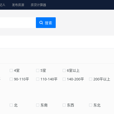
纪人
发布房源
房贷计算器
搜索
4室
5室
6室以上
平
90-110平
110-140平
140-200平
200平以上
北
东南
东西
东北