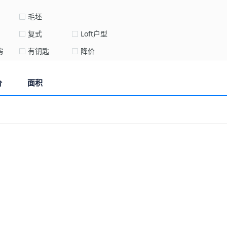
毛坯
复式
Loft户型
房
有钥匙
降价
价
面积