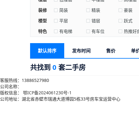
装修
简装
精装
豪装
楼型
平层
错层
跃式
特色
有电梯
有车位
热推好
默认排序
发布时间
售价
单
共找到
0
套二手房
客服热线：13886527980
公司名称：
版权信息：
鄂ICP备2024061230号-1
公司地址：湖北省赤壁市瑞通大道博园5栋33号房车宝运营中心