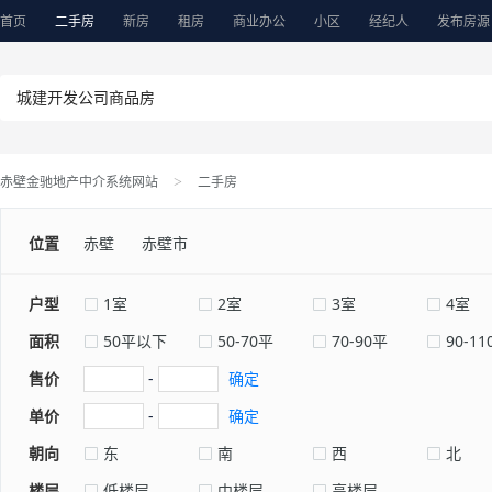
首页
二手房
新房
租房
商业办公
小区
经纪人
发布房源
赤壁金驰地产中介系统网站
二手房
>
位置
赤壁
赤壁市
户型
1室
2室
3室
4室
面积
50平以下
50-70平
70-90平
90-11
售价
-
确定
单价
-
确定
朝向
东
南
西
北
楼层
低楼层
中楼层
高楼层