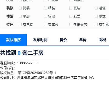
装修
简装
精装
豪装
毛坯
楼型
平层
错层
跃式
复式
特色
有电梯
有车位
热推好房
有钥匙
默认排序
发布时间
售价
单价
面积
共找到
0
套二手房
客服热线：13886527980
公司名称：
版权信息：
鄂ICP备2024061230号-1
公司地址：湖北省赤壁市瑞通大道博园5栋33号房车宝运营中心